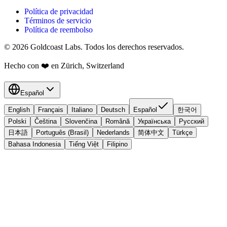
Política de privacidad
Términos de servicio
Política de reembolso
© 2026 Goldcoast Labs. Todos los derechos reservados.
Hecho con
❤️
en Zürich, Switzerland
Español
English
Français
Italiano
Deutsch
Español
한국어
Polski
Čeština
Slovenčina
Română
Українська
Русский
日本語
Português (Brasil)
Nederlands
简体中文
Türkçe
Bahasa Indonesia
Tiếng Việt
Filipino