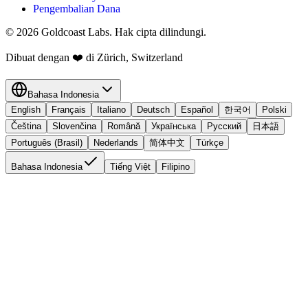
Pengembalian Dana
© 2026 Goldcoast Labs. Hak cipta dilindungi.
Dibuat dengan
❤️
di Zürich, Switzerland
Bahasa Indonesia
English
Français
Italiano
Deutsch
Español
한국어
Polski
Čeština
Slovenčina
Română
Українська
Русский
日本語
Português (Brasil)
Nederlands
简体中文
Türkçe
Bahasa Indonesia
Tiếng Việt
Filipino