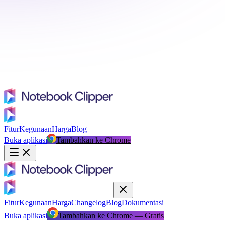
Fitur
Kegunaan
Harga
Blog
Buka aplikasi
Tambahkan ke Chrome
Fitur
Kegunaan
Harga
Changelog
Blog
Dokumentasi
Buka aplikasi
Tambahkan ke Chrome — Gratis