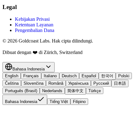
Legal
Kebijakan Privasi
Ketentuan Layanan
Pengembalian Dana
© 2026 Goldcoast Labs. Hak cipta dilindungi.
Dibuat dengan
❤️
di Zürich, Switzerland
Bahasa Indonesia
English
Français
Italiano
Deutsch
Español
한국어
Polski
Čeština
Slovenčina
Română
Українська
Русский
日本語
Português (Brasil)
Nederlands
简体中文
Türkçe
Bahasa Indonesia
Tiếng Việt
Filipino