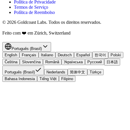
Política de Privacidade
Termos de Serviço
Política de Reembolso
© 2026 Goldcoast Labs. Todos os direitos reservados.
Feito com
❤️
em Zürich, Switzerland
Português (Brasil)
English
Français
Italiano
Deutsch
Español
한국어
Polski
Čeština
Slovenčina
Română
Українська
Русский
日本語
Português (Brasil)
Nederlands
简体中文
Türkçe
Bahasa Indonesia
Tiếng Việt
Filipino