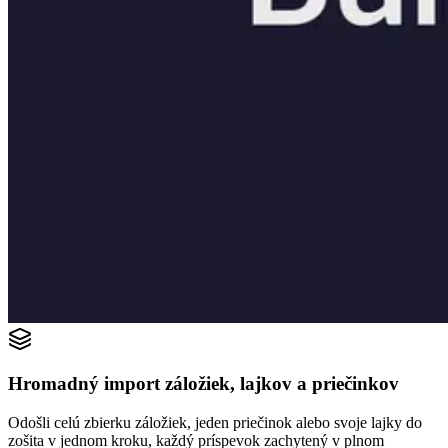
Hromadný import záložiek, lajkov a priečinkov
Odošli celú zbierku záložiek, jeden priečinok alebo svoje lajky do
zošita v jednom kroku, každý príspevok zachytený v plnom