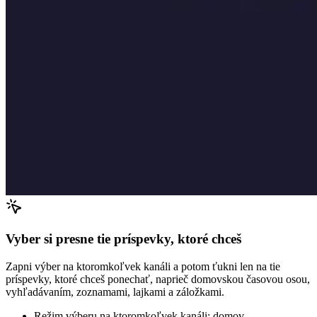
Vyber si presne tie príspevky, ktoré chceš
Zapni výber na ktoromkoľvek kanáli a potom ťukni len na tie
príspevky, ktoré chceš ponechať, naprieč domovskou časovou osou,
vyhľadávaním, zoznamami, lajkami a záložkami.
Režim výberu na ktoromkoľvek kanáli: domov,