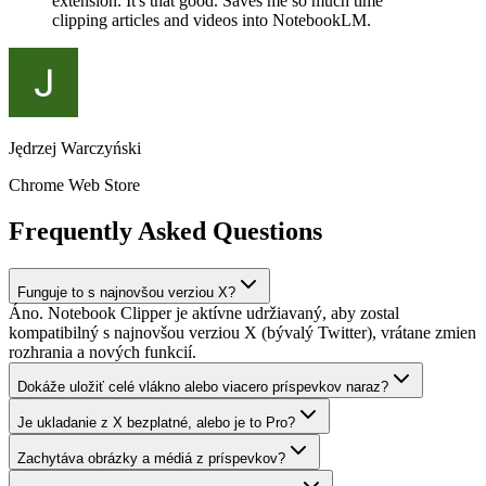
extension. It's that good. Saves me so much time
clipping articles and videos into NotebookLM.
Jędrzej Warczyński
Chrome Web Store
Frequently Asked Questions
Funguje to s najnovšou verziou X?
Áno. Notebook Clipper je aktívne udržiavaný, aby zostal
kompatibilný s najnovšou verziou X (bývalý Twitter), vrátane zmien
rozhrania a nových funkcií.
Dokáže uložiť celé vlákno alebo viacero príspevkov naraz?
Je ukladanie z X bezplatné, alebo je to Pro?
Zachytáva obrázky a médiá z príspevkov?