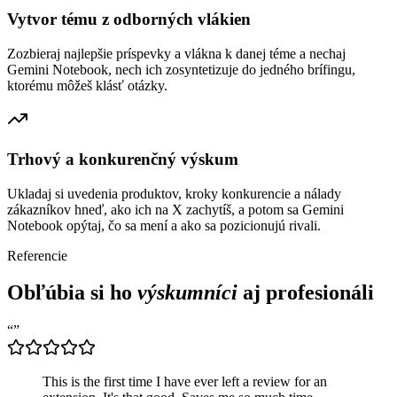
Vytvor tému z odborných vlákien
Zozbieraj najlepšie príspevky a vlákna k danej téme a nechaj
Gemini Notebook, nech ich zosyntetizuje do jedného brífingu,
ktorému môžeš klásť otázky.
Trhový a konkurenčný výskum
Ukladaj si uvedenia produktov, kroky konkurencie a nálady
zákazníkov hneď, ako ich na X zachytíš, a potom sa Gemini
Notebook opýtaj, čo sa mení a ako sa pozicionujú rivali.
Referencie
Obľúbia si ho
výskumníci
aj profesionáli
“
”
This is the first time I have ever left a review for an