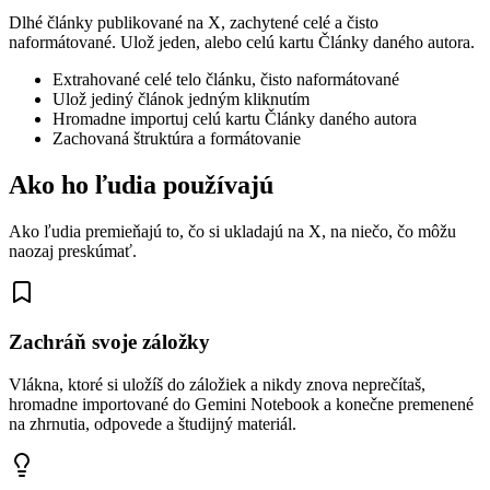
Dlhé články publikované na X, zachytené celé a čisto
naformátované. Ulož jeden, alebo celú kartu Články daného autora.
Extrahované celé telo článku, čisto naformátované
Ulož jediný článok jedným kliknutím
Hromadne importuj celú kartu Články daného autora
Zachovaná štruktúra a formátovanie
Ako ho ľudia používajú
Ako ľudia premieňajú to, čo si ukladajú na X, na niečo, čo môžu
naozaj preskúmať.
Zachráň svoje záložky
Vlákna, ktoré si uložíš do záložiek a nikdy znova neprečítaš,
hromadne importované do Gemini Notebook a konečne premenené
na zhrnutia, odpovede a študijný materiál.