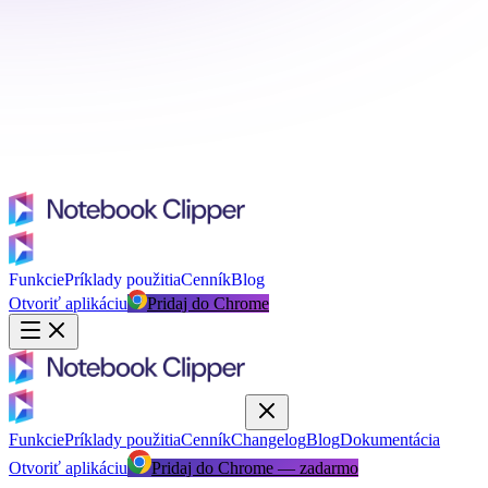
Funkcie
Príklady použitia
Cenník
Blog
Otvoriť aplikáciu
Pridaj do Chrome
Funkcie
Príklady použitia
Cenník
Changelog
Blog
Dokumentácia
Otvoriť aplikáciu
Pridaj do Chrome — zadarmo