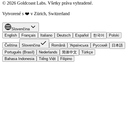
© 2026 Goldcoast Labs. Všetky práva vyhradené.
Vytvorené s
❤️
v Zürich, Switzerland
Slovenčina
English
Français
Italiano
Deutsch
Español
한국어
Polski
Čeština
Slovenčina
Română
Українська
Русский
日本語
Português (Brasil)
Nederlands
简体中文
Türkçe
Bahasa Indonesia
Tiếng Việt
Filipino