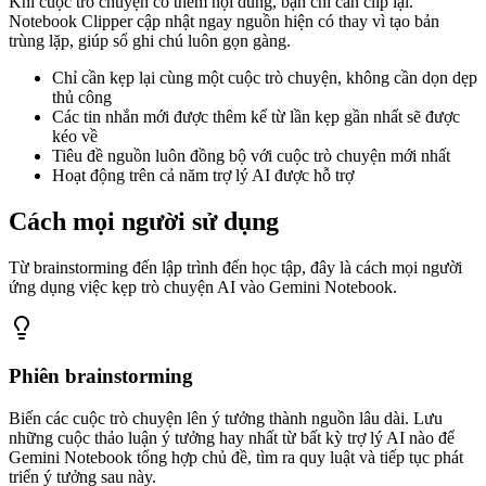
Khi cuộc trò chuyện có thêm nội dung, bạn chỉ cần clip lại.
Notebook Clipper cập nhật ngay nguồn hiện có thay vì tạo bản
trùng lặp, giúp sổ ghi chú luôn gọn gàng.
Chỉ cần kẹp lại cùng một cuộc trò chuyện, không cần dọn dẹp
thủ công
Các tin nhắn mới được thêm kể từ lần kẹp gần nhất sẽ được
kéo về
Tiêu đề nguồn luôn đồng bộ với cuộc trò chuyện mới nhất
Hoạt động trên cả năm trợ lý AI được hỗ trợ
Cách mọi người sử dụng
Từ brainstorming đến lập trình đến học tập, đây là cách mọi người
ứng dụng việc kẹp trò chuyện AI vào Gemini Notebook.
Phiên brainstorming
Biến các cuộc trò chuyện lên ý tưởng thành nguồn lâu dài. Lưu
những cuộc thảo luận ý tưởng hay nhất từ bất kỳ trợ lý AI nào để
Gemini Notebook tổng hợp chủ đề, tìm ra quy luật và tiếp tục phát
triển ý tưởng sau này.