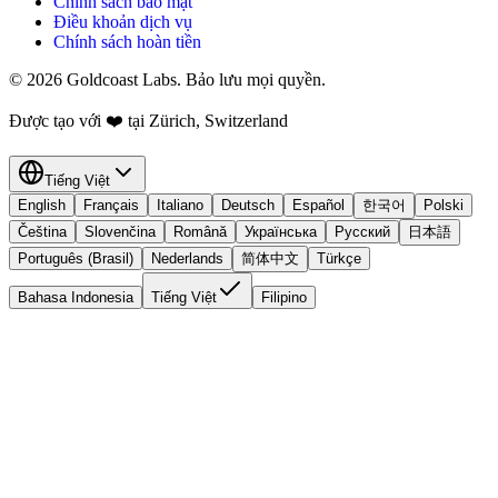
Chính sách bảo mật
Điều khoản dịch vụ
Chính sách hoàn tiền
© 2026 Goldcoast Labs. Bảo lưu mọi quyền.
Được tạo với
❤️
tại Zürich, Switzerland
Tiếng Việt
English
Français
Italiano
Deutsch
Español
한국어
Polski
Čeština
Slovenčina
Română
Українська
Русский
日本語
Português (Brasil)
Nederlands
简体中文
Türkçe
Bahasa Indonesia
Tiếng Việt
Filipino