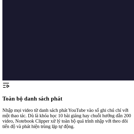
Toàn bộ danh sách phát
Nhập mọi video từ danh sách phát YouTube vào sổ ghi chú chỉ với
một thao tác. Dù là khóa học 10 bài giảng hay chuỗi hướng dẫn 200
video, Notebook Clipper xử lý toàn bộ quá trình nhập với theo dõi
tiến độ và phát hiện trùng lặp tự động.