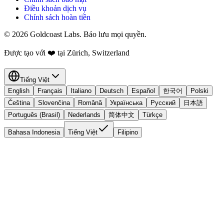
Điều khoản dịch vụ
Chính sách hoàn tiền
© 2026 Goldcoast Labs. Bảo lưu mọi quyền.
Được tạo với
❤️
tại Zürich, Switzerland
Tiếng Việt
English
Français
Italiano
Deutsch
Español
한국어
Polski
Čeština
Slovenčina
Română
Українська
Русский
日本語
Português (Brasil)
Nederlands
简体中文
Türkçe
Bahasa Indonesia
Tiếng Việt
Filipino