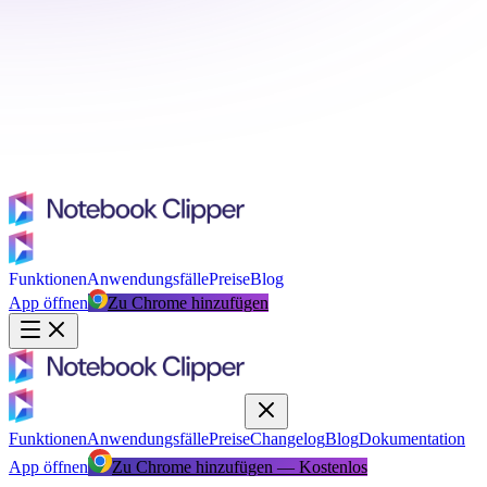
Funktionen
Anwendungsfälle
Preise
Blog
App öffnen
Zu Chrome hinzufügen
Funktionen
Anwendungsfälle
Preise
Changelog
Blog
Dokumentation
App öffnen
Zu Chrome hinzufügen — Kostenlos