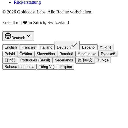
Rückerstattung
© 2026 Goldcoast Labs. Alle Rechte vorbehalten.
Erstellt mit
❤️
in Zürich, Switzerland
Deutsch
English
Français
Italiano
Deutsch
Español
한국어
Polski
Čeština
Slovenčina
Română
Українська
Русский
日本語
Português (Brasil)
Nederlands
简体中文
Türkçe
Bahasa Indonesia
Tiếng Việt
Filipino