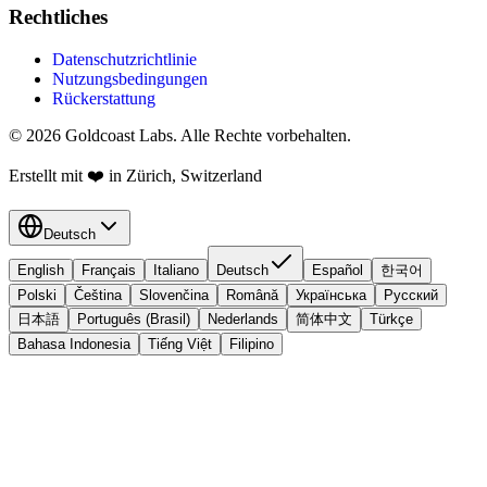
Rechtliches
Datenschutzrichtlinie
Nutzungsbedingungen
Rückerstattung
© 2026 Goldcoast Labs. Alle Rechte vorbehalten.
Erstellt mit
❤️
in Zürich, Switzerland
Deutsch
English
Français
Italiano
Deutsch
Español
한국어
Polski
Čeština
Slovenčina
Română
Українська
Русский
日本語
Português (Brasil)
Nederlands
简体中文
Türkçe
Bahasa Indonesia
Tiếng Việt
Filipino