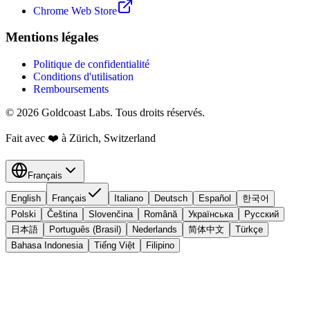
Chrome Web Store
Mentions légales
Politique de confidentialité
Conditions d'utilisation
Remboursements
© 2026 Goldcoast Labs. Tous droits réservés.
Fait avec
❤️
à Zürich, Switzerland
Français
English
Français
Italiano
Deutsch
Español
한국어
Polski
Čeština
Slovenčina
Română
Українська
Русский
日本語
Português (Brasil)
Nederlands
简体中文
Türkçe
Bahasa Indonesia
Tiếng Việt
Filipino