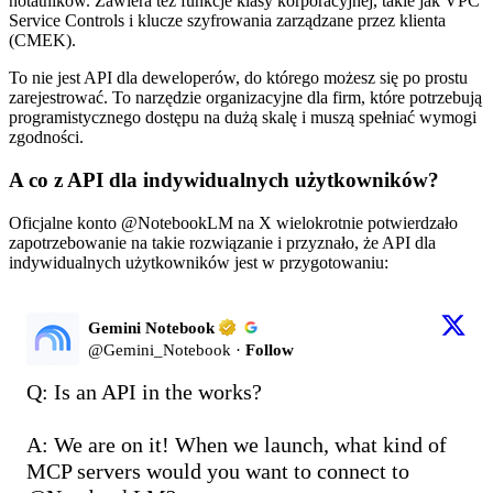
notatników. Zawiera też funkcje klasy korporacyjnej, takie jak VPC
Service Controls i klucze szyfrowania zarządzane przez klienta
(CMEK).
To nie jest API dla deweloperów, do którego możesz się po prostu
zarejestrować. To narzędzie organizacyjne dla firm, które potrzebują
programistycznego dostępu na dużą skalę i muszą spełniać wymogi
zgodności.
A co z API dla indywidualnych użytkowników?
Oficjalne konto @NotebookLM na X wielokrotnie potwierdzało
zapotrzebowanie na takie rozwiązanie i przyznało, że API dla
indywidualnych użytkowników jest w przygotowaniu:
Gemini Notebook
@
Gemini_Notebook
·
Follow
Q: Is an API in the works?

A: We are on it! When we launch, what kind of 
MCP servers would you want to connect to 