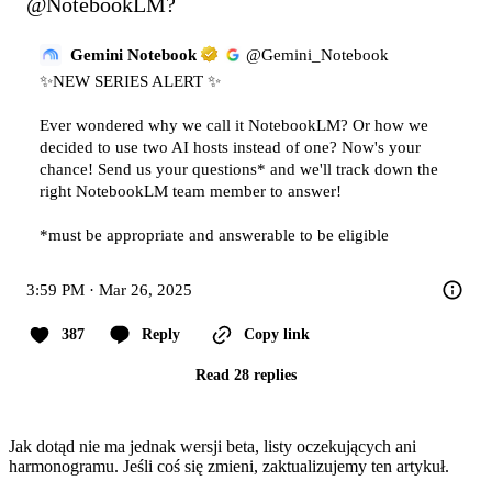
@NotebookLM?
Gemini Notebook
@
Gemini_Notebook
✨NEW SERIES ALERT ✨

Ever wondered why we call it NotebookLM? Or how we 
decided to use two AI hosts instead of one? Now's your 
chance! Send us your questions* and we'll track down the 
right NotebookLM team member to answer!

*must be appropriate and answerable to be eligible
3:59 PM · Mar 26, 2025
387
Reply
Copy link
Read 28 replies
Jak dotąd nie ma jednak wersji beta, listy oczekujących ani
harmonogramu. Jeśli coś się zmieni, zaktualizujemy ten artykuł.