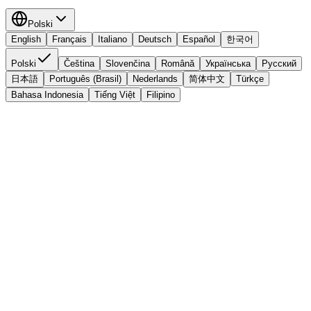
Polski
English
Français
Italiano
Deutsch
Español
한국어
Polski
Čeština
Slovenčina
Română
Українська
Русский
日本語
Português (Brasil)
Nederlands
简体中文
Türkçe
Bahasa Indonesia
Tiếng Việt
Filipino