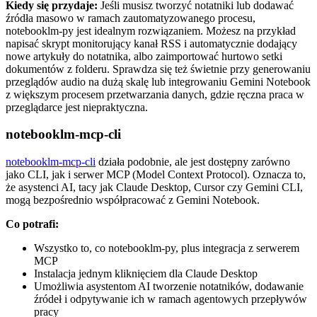
Kiedy się przydaje:
Jeśli musisz tworzyć notatniki lub dodawać
źródła masowo w ramach zautomatyzowanego procesu,
notebooklm-py jest idealnym rozwiązaniem. Możesz na przykład
napisać skrypt monitorujący kanał RSS i automatycznie dodający
nowe artykuły do notatnika, albo zaimportować hurtowo setki
dokumentów z folderu. Sprawdza się też świetnie przy generowaniu
przeglądów audio na dużą skalę lub integrowaniu Gemini Notebook
z większym procesem przetwarzania danych, gdzie ręczna praca w
przeglądarce jest niepraktyczna.
notebooklm-mcp-cli
notebooklm-mcp-cli
działa podobnie, ale jest dostępny zarówno
jako CLI, jak i serwer MCP (Model Context Protocol). Oznacza to,
że asystenci AI, tacy jak Claude Desktop, Cursor czy Gemini CLI,
mogą bezpośrednio współpracować z Gemini Notebook.
Co potrafi:
Wszystko to, co notebooklm-py, plus integracja z serwerem
MCP
Instalacja jednym kliknięciem dla Claude Desktop
Umożliwia asystentom AI tworzenie notatników, dodawanie
źródeł i odpytywanie ich w ramach agentowych przepływów
pracy