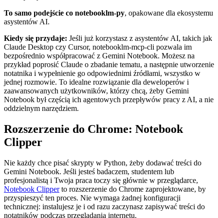
To samo podejście co notebooklm-py
, opakowane dla ekosystemu
asystentów AI.
Kiedy się przydaje:
Jeśli już korzystasz z asystentów AI, takich jak
Claude Desktop czy Cursor, notebooklm-mcp-cli pozwala im
bezpośrednio współpracować z Gemini Notebook. Możesz na
przykład poprosić Claude o zbadanie tematu, a następnie utworzenie
notatnika i wypełnienie go odpowiednimi źródłami, wszystko w
jednej rozmowie. To idealne rozwiązanie dla deweloperów i
zaawansowanych użytkowników, którzy chcą, żeby Gemini
Notebook był częścią ich agentowych przepływów pracy z AI, a nie
oddzielnym narzędziem.
Rozszerzenie do Chrome: Notebook
Clipper
Nie każdy chce pisać skrypty w Python, żeby dodawać treści do
Gemini Notebook. Jeśli jesteś badaczem, studentem lub
profesjonalistą i Twoja praca toczy się głównie w przeglądarce,
Notebook Clipper
to rozszerzenie do Chrome zaprojektowane, by
przyspieszyć ten proces. Nie wymaga żadnej konfiguracji
technicznej: instalujesz je i od razu zaczynasz zapisywać treści do
notatników podczas przeglądania internetu.