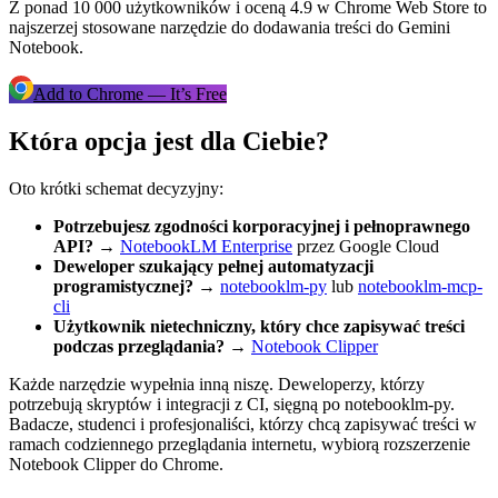
Z ponad 10 000 użytkowników i oceną 4.9 w Chrome Web Store to
najszerzej stosowane narzędzie do dodawania treści do Gemini
Notebook.
Add to Chrome — It’s Free
Która opcja jest dla Ciebie?
Oto krótki schemat decyzyjny:
Potrzebujesz zgodności korporacyjnej i pełnoprawnego
API?
→
NotebookLM Enterprise
przez Google Cloud
Deweloper szukający pełnej automatyzacji
programistycznej?
→
notebooklm-py
lub
notebooklm-mcp-
cli
Użytkownik nietechniczny, który chce zapisywać treści
podczas przeglądania?
→
Notebook Clipper
Każde narzędzie wypełnia inną niszę. Deweloperzy, którzy
potrzebują skryptów i integracji z CI, sięgną po notebooklm-py.
Badacze, studenci i profesjonaliści, którzy chcą zapisywać treści w
ramach codziennego przeglądania internetu, wybiorą rozszerzenie
Notebook Clipper do Chrome.