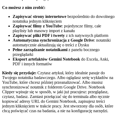
Co możesz z nim zrobić:
Zapisywać strony internetowe
bezpośrednio do dowolnego
notatnika jednym kliknięciem
Zapisywać filmy z YouTube
: pojedyncze filmy, całe
playlisty lub masowy import z kanału
Zapisywać pliki PDF i tweety
z ich natywnych platform
Automatyczna synchronizacja z Google Drive
: notatniki
automatycznie aktualizują się o treści z Dysku
Pełne zarządzanie notatnikami
z panelu bocznego
przeglądarki
Eksport artefaktów Gemini Notebook
do Excela, Anki,
PDF i innych formatów
Kiedy się przydaje:
Czytasz artykuł, który idealnie pasuje do
Twojego notatnika badawczego. Albo oglądasz serię wykładów na
YouTube, które chcesz później przeanalizować. Albo musisz
synchronizować notatnik z folderem Google Drive. Notebook
Clipper wpisuje się w sposób, w jaki już pracujesz: przeglądasz,
czytasz, badasz. Zamiast przełączać się do terminala albo ręcznie
kopiować adresy URL do Gemini Notebook, zapisujesz treści
jednym kliknięciem w trakcie pracy. Jest stworzony dla osób, które
chcą poświęcać czas na badania, a nie na konfigurację narzędzi.