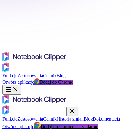
Funkcje
Zastosowania
Cennik
Blog
Otwórz aplikację
Dodaj do Chrome
Funkcje
Zastosowania
Cennik
Historia zmian
Blog
Dokumentacja
Otwórz aplikację
Dodaj do Chrome — za darmo