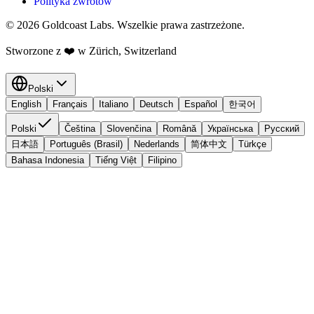
Polityka zwrotów
© 2026 Goldcoast Labs. Wszelkie prawa zastrzeżone.
Stworzone z
❤️
w Zürich, Switzerland
Polski
English
Français
Italiano
Deutsch
Español
한국어
Polski
Čeština
Slovenčina
Română
Українська
Русский
日本語
Português (Brasil)
Nederlands
简体中文
Türkçe
Bahasa Indonesia
Tiếng Việt
Filipino