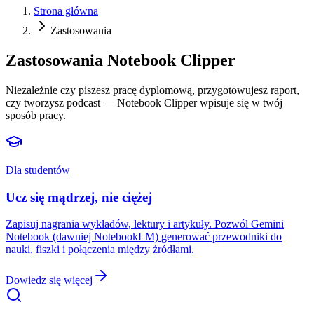
Strona główna
Zastosowania
Zastosowania Notebook Clipper
Niezależnie czy piszesz pracę dyplomową, przygotowujesz raport,
czy tworzysz podcast — Notebook Clipper wpisuje się w twój
sposób pracy.
Dla studentów
Ucz się mądrzej, nie ciężej
Zapisuj nagrania wykładów, lektury i artykuły. Pozwól Gemini
Notebook (dawniej NotebookLM) generować przewodniki do
nauki, fiszki i połączenia między źródłami.
Dowiedz się więcej