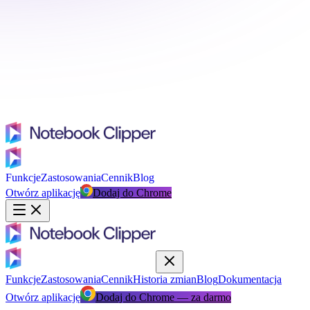
Funkcje
Zastosowania
Cennik
Blog
Otwórz aplikację
Dodaj do Chrome
Funkcje
Zastosowania
Cennik
Historia zmian
Blog
Dokumentacja
Otwórz aplikację
Dodaj do Chrome — za darmo