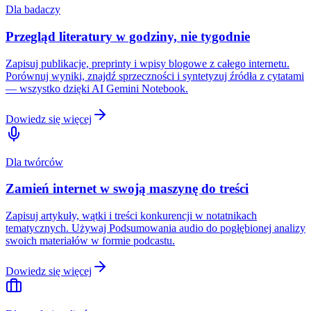
Dla badaczy
Przegląd literatury w godziny, nie tygodnie
Zapisuj publikacje, preprinty i wpisy blogowe z całego internetu.
Porównuj wyniki, znajdź sprzeczności i syntetyzuj źródła z cytatami
— wszystko dzięki AI Gemini Notebook.
Dowiedz się więcej
Dla twórców
Zamień internet w swoją maszynę do treści
Zapisuj artykuły, wątki i treści konkurencji w notatnikach
tematycznych. Używaj Podsumowania audio do pogłębionej analizy
swoich materiałów w formie podcastu.
Dowiedz się więcej