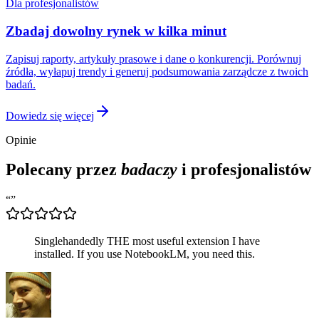
Dla profesjonalistów
Zbadaj dowolny rynek w kilka minut
Zapisuj raporty, artykuły prasowe i dane o konkurencji. Porównuj
źródła, wyłapuj trendy i generuj podsumowania zarządcze z twoich
badań.
Dowiedz się więcej
Opinie
Polecany przez
badaczy
i profesjonalistów
“
”
Singlehandedly THE most useful extension I have
installed. If you use NotebookLM, you need this.