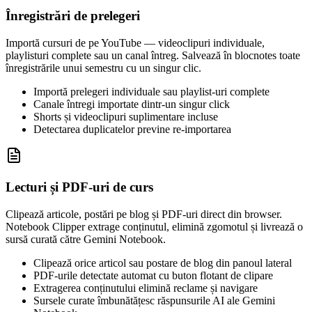
Înregistrări de prelegeri
Importă cursuri de pe YouTube — videoclipuri individuale,
playlisturi complete sau un canal întreg. Salvează în blocnotes toate
înregistrările unui semestru cu un singur clic.
Importă prelegeri individuale sau playlist-uri complete
Canale întregi importate dintr-un singur click
Shorts și videoclipuri suplimentare incluse
Detectarea duplicatelor previne re-importarea
Lecturi și PDF-uri de curs
Clipează articole, postări pe blog și PDF-uri direct din browser.
Notebook Clipper extrage conținutul, elimină zgomotul și livrează o
sursă curată către Gemini Notebook.
Clipează orice articol sau postare de blog din panoul lateral
PDF-urile detectate automat cu buton flotant de clipare
Extragerea conținutului elimină reclame și navigare
Sursele curate îmbunătățesc răspunsurile AI ale Gemini