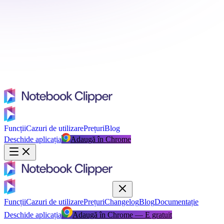
Funcții
Cazuri de utilizare
Prețuri
Blog
Deschide aplicația
Adaugă în Chrome
Funcții
Cazuri de utilizare
Prețuri
Changelog
Blog
Documentație
Deschide aplicația
Adaugă în Chrome — E gratuit