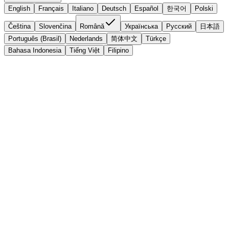
English
Français
Italiano
Deutsch
Español
한국어
Polski
Čeština
Slovenčina
Română
Українська
Русский
日本語
Português (Brasil)
Nederlands
简体中文
Türkçe
Bahasa Indonesia
Tiếng Việt
Filipino