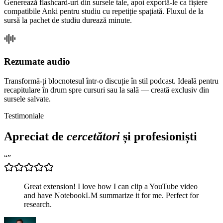
Generează flashcard-uri din sursele tale, apoi exportă-le ca fișiere
compatibile Anki pentru studiu cu repetiție spațiată. Fluxul de la
sursă la pachet de studiu durează minute.
Rezumate audio
Transformă-ți blocnotesul într-o discuție în stil podcast. Ideală pentru
recapitulare în drum spre cursuri sau la sală — creată exclusiv din
sursele salvate.
Testimoniale
Apreciat de
cercetători
și profesioniști
“
”
Great extension! I love how I can clip a YouTube video
and have NotebookLM summarize it for me. Perfect for
research.