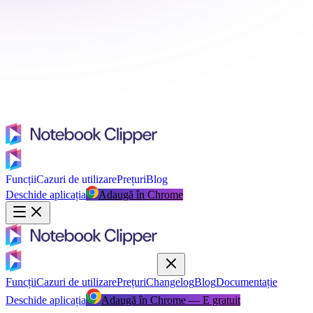
Funcții
Cazuri de utilizare
Prețuri
Blog
Deschide aplicația
Adaugă în Chrome
Funcții
Cazuri de utilizare
Prețuri
Changelog
Blog
Documentație
Deschide aplicația
Adaugă în Chrome — E gratuit