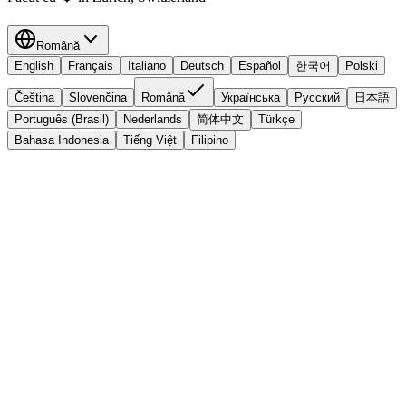
Română
English
Français
Italiano
Deutsch
Español
한국어
Polski
Čeština
Slovenčina
Română
Українська
Русский
日本語
Português (Brasil)
Nederlands
简体中文
Türkçe
Bahasa Indonesia
Tiếng Việt
Filipino