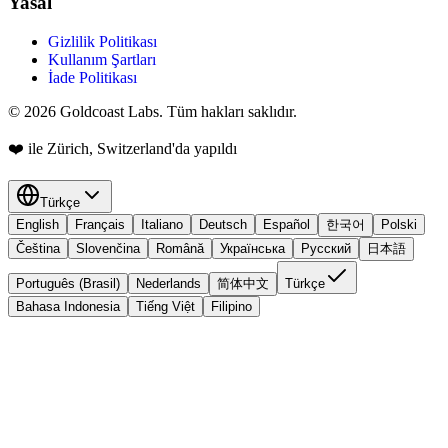
Yasal
Gizlilik Politikası
Kullanım Şartları
İade Politikası
© 2026 Goldcoast Labs. Tüm hakları saklıdır.
❤️
ile Zürich, Switzerland'da yapıldı
Türkçe
English
Français
Italiano
Deutsch
Español
한국어
Polski
Čeština
Slovenčina
Română
Українська
Русский
日本語
Português (Brasil)
Nederlands
简体中文
Türkçe
Bahasa Indonesia
Tiếng Việt
Filipino