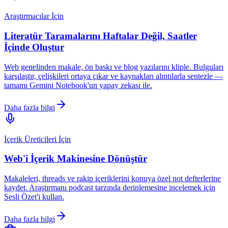
Araştırmacılar İçin
Literatür Taramalarını Haftalar Değil, Saatler
İçinde Oluştur
Web genelinden makale, ön baskı ve blog yazılarını kliple. Bulguları
karşılaştır, çelişkileri ortaya çıkar ve kaynakları alıntılarla sentezle —
tamamı Gemini Notebook'un yapay zekası ile.
Daha fazla bilgi
İçerik Üreticileri İçin
Web'i İçerik Makinesine Dönüştür
Makaleleri, threads ve rakip içeriklerini konuya özel not defterlerine
kaydet. Araştırmanı podcast tarzında derinlemesine incelemek için
Sesli Özet'i kullan.
Daha fazla bilgi