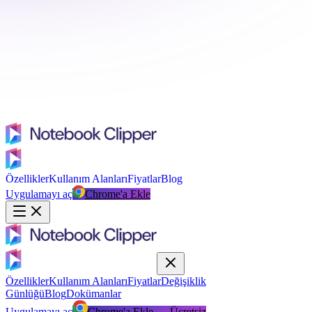
Özellikler
Kullanım Alanları
Fiyatlar
Blog
Uygulamayı aç
Chrome'a Ekle
Özellikler
Kullanım Alanları
Fiyatlar
Değişiklik
Günlüğü
Blog
Dokümanlar
Uygulamayı aç
Chrome'a Ekle — Ücretsiz