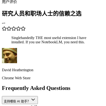
用户评价
研究人员
和职场人士的信赖之选
“
”
Singlehandedly THE most useful extension I have
installed. If you use NotebookLM, you need this.
David Heatherington
Chrome Web Store
Frequently Asked Questions
支持哪些 AI 助手？