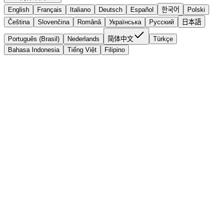
English
Français
Italiano
Deutsch
Español
한국어
Polski
Čeština
Slovenčina
Română
Українська
Русский
日本語
Português (Brasil)
Nederlands
简体中文
Türkçe
Bahasa Indonesia
Tiếng Việt
Filipino