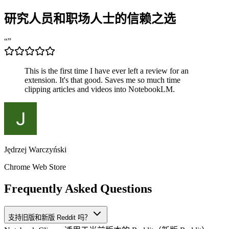
研究人员
和职场人士的信赖之选
“
”
This is the first time I have ever left a review for an
extension. It's that good. Saves me so much time
clipping articles and videos into NotebookLM.
Jędrzej Warczyński
Chrome Web Store
Frequently Asked Questions
支持旧版和新版 Reddit 吗？