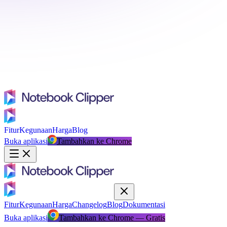
Fitur
Kegunaan
Harga
Blog
Buka aplikasi
Tambahkan ke Chrome
Fitur
Kegunaan
Harga
Changelog
Blog
Dokumentasi
Buka aplikasi
Tambahkan ke Chrome — Gratis