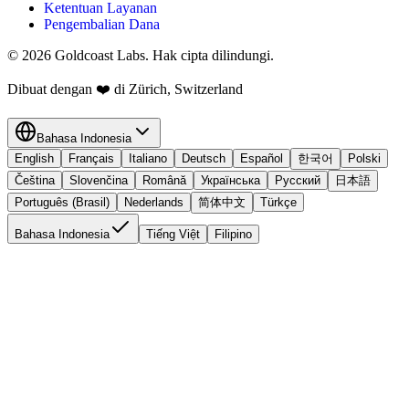
Ketentuan Layanan
Pengembalian Dana
© 2026 Goldcoast Labs. Hak cipta dilindungi.
Dibuat dengan
❤️
di Zürich, Switzerland
Bahasa Indonesia
English
Français
Italiano
Deutsch
Español
한국어
Polski
Čeština
Slovenčina
Română
Українська
Русский
日本語
Português (Brasil)
Nederlands
简体中文
Türkçe
Bahasa Indonesia
Tiếng Việt
Filipino