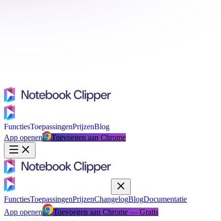
Functies
Toepassingen
Prijzen
Blog
App openen
Toevoegen aan Chrome
Functies
Toepassingen
Prijzen
Changelog
Blog
Documentatie
App openen
Toevoegen aan Chrome — Gratis