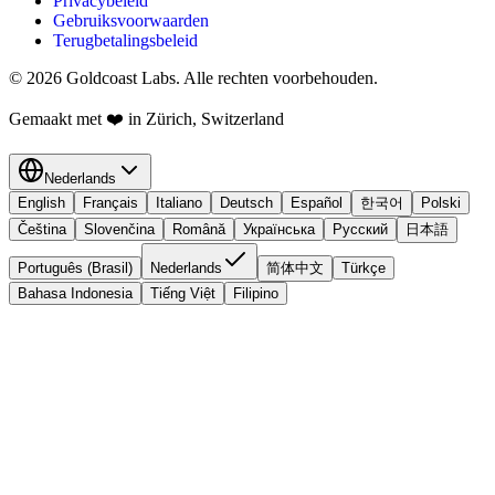
Privacybeleid
Gebruiksvoorwaarden
Terugbetalingsbeleid
© 2026 Goldcoast Labs. Alle rechten voorbehouden.
Gemaakt met
❤️
in Zürich, Switzerland
Nederlands
English
Français
Italiano
Deutsch
Español
한국어
Polski
Čeština
Slovenčina
Română
Українська
Русский
日本語
Português (Brasil)
Nederlands
简体中文
Türkçe
Bahasa Indonesia
Tiếng Việt
Filipino