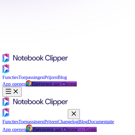
Functies
Toepassingen
Prijzen
Blog
App openen
Toevoegen aan Chrome
Functies
Toepassingen
Prijzen
Changelog
Blog
Documentatie
App openen
Toevoegen aan Chrome — Gratis