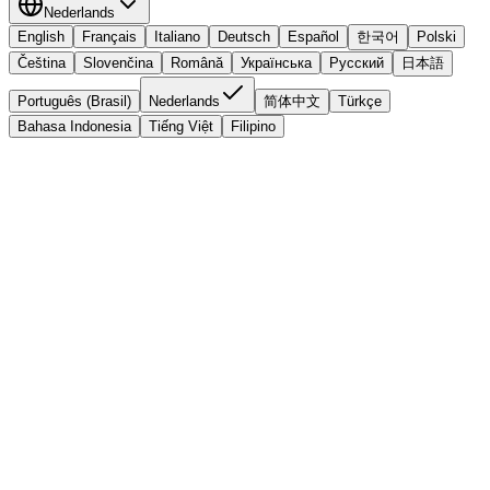
Nederlands
English
Français
Italiano
Deutsch
Español
한국어
Polski
Čeština
Slovenčina
Română
Українська
Русский
日本語
Português (Brasil)
Nederlands
简体中文
Türkçe
Bahasa Indonesia
Tiếng Việt
Filipino