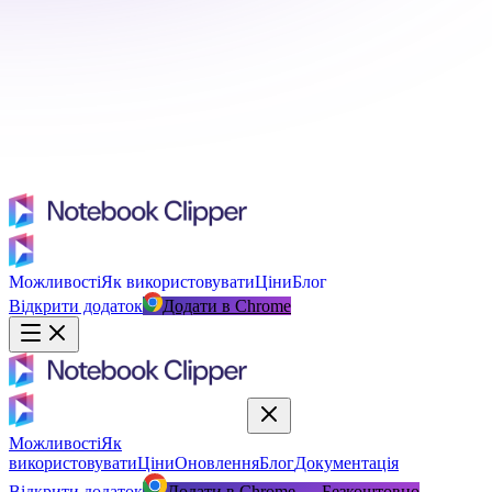
Можливості
Як використовувати
Ціни
Блог
Відкрити додаток
Додати в Chrome
Можливості
Як
використовувати
Ціни
Оновлення
Блог
Документація
Відкрити додаток
Додати в Chrome — Безкоштовно