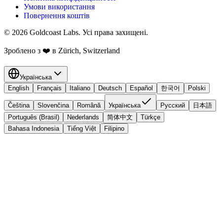
Умови використання
Повернення коштів
© 2026 Goldcoast Labs. Усі права захищені.
Зроблено з
❤️
в Zürich, Switzerland
Українська
English
Français
Italiano
Deutsch
Español
한국어
Polski
Čeština
Slovenčina
Română
Українська
Русский
日本語
Português (Brasil)
Nederlands
简体中文
Türkçe
Bahasa Indonesia
Tiếng Việt
Filipino