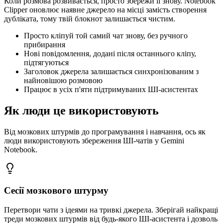
Коли розмова розвивається, просто збережи її знову. Notebook
Clipper оновлює наявне джерело на місці замість створення
дубліката, тому твій блокнот залишається чистим.
Просто кліпуй той самий чат знову, без ручного
прибирання
Нові повідомлення, додані після останнього кліпу,
підтягуються
Заголовок джерела залишається синхронізованим з
найновішою розмовою
Працює в усіх п'яти підтримуваних ШІ-асистентах
Як люди це використовують
Від мозкових штурмів до програмування і навчання, ось як
люди використовують збереження ШІ-чатів у Gemini
Notebook.
Сесії мозкового штурму
Перетвори чати з ідеями на тривкі джерела. Зберігай найкращі
треди мозкових штурмів від будь-якого ШІ-асистента і дозволь