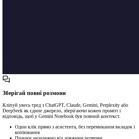
Зберігай повні розмови
Кліпуй увесь тред з ChatGPT, Claude, Gemini, Perplexity або
DeepSeek як єдине джерело, зберігаючи кожен промпт і
відповідь, щоб у Gemini Notebook був повний контекст.
Один клік прямо з асистента, без перемикання вкладок і
копіювання
Працює незалежно від довжини розмови