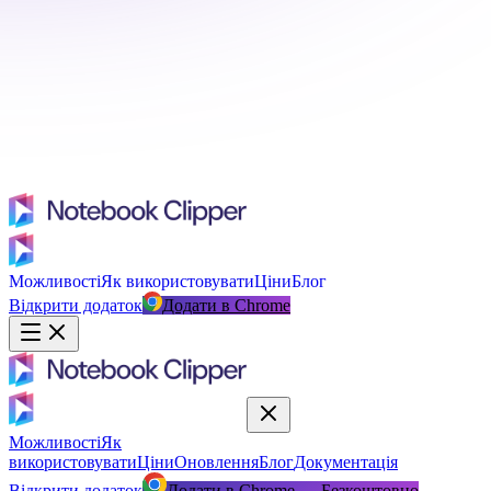
Можливості
Як використовувати
Ціни
Блог
Відкрити додаток
Додати в Chrome
Можливості
Як
використовувати
Ціни
Оновлення
Блог
Документація
Відкрити додаток
Додати в Chrome — Безкоштовно