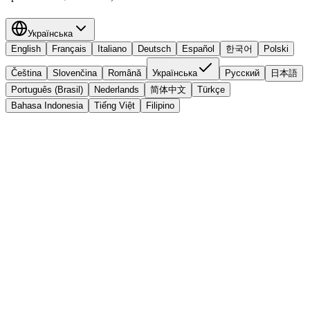
Українська
English
Français
Italiano
Deutsch
Español
한국어
Polski
Čeština
Slovenčina
Română
Українська
Русский
日本語
Português (Brasil)
Nederlands
简体中文
Türkçe
Bahasa Indonesia
Tiếng Việt
Filipino