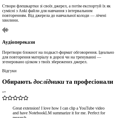
Створи флешкартки зі своїх джерел, а потім експортуй їх як
сумісні з Anki файли для навчання з інтервальним
повторенням. Від джерела до навчальної колоди — лічені
хвилини.
Аудіоперекази
Перетвори блокнот на подкаст-формат обговорення. Ідеально
для повторення матеріалу в дорозі чи на тренуванні —
згенеровано цілком з твоїх збережених джерел.
Відгуки
Обирають
дослідники
та професіонали
“
”
Great extension! I love how I can clip a YouTube video
and have NotebookLM summarize it for me. Perfect for
research.